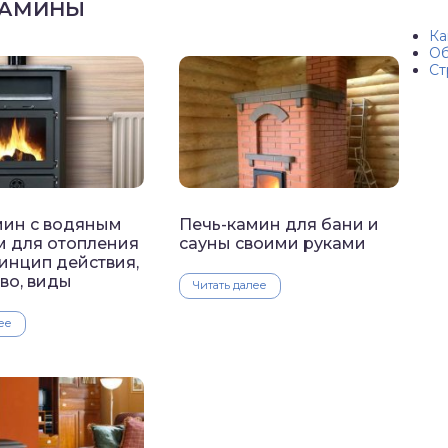
КАМИНЫ
Ка
Об
Ст
мин с водяным
Печь-камин для бани и
м для отопления
сауны своими руками
инцип действия,
во, виды
Читать далее
ее