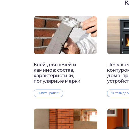
Клей для печей и
Печь-ка
каминов: состав,
контуро
характеристики,
дома: пр
популярные марки
устройст
Читать далее
Читать дал