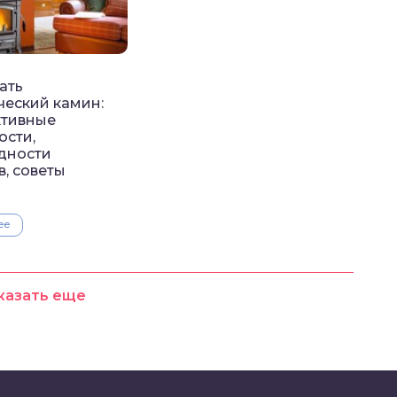
ать
ческий камин:
ктивные
ости,
дности
в, советы
ее
казать еще