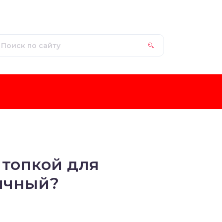
 топкой для
ичный?