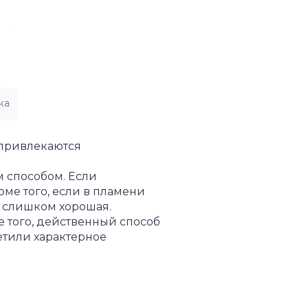
ка
 привлекаются
м способом. Если
ме того, если в пламени
а слишком хорошая.
 того, действенный способ
метили характерное