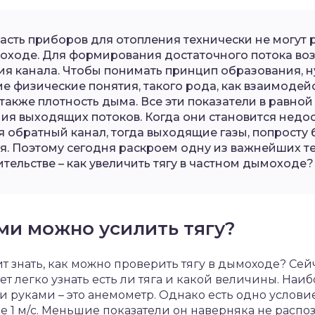
асть приборов для отопления технически не могут 
моходе. Для формирования достаточного потока во
ия канала. Чтобы понимать принцип образования, 
е физические понятия, такого рода, как взаимодей
 также плотность дыма. Все эти показатели в равной
ия выходящих потоков. Когда они становится недо
я обратный канал, тогда выходящие газы, попросту 
. Поэтому сегодня раскроем одну из важнейших те
тельстве – как увеличить тягу в частном дымоходе?
ми можно усилить тягу?
т знать, как можно проверить тягу в дымоходе? Сей
т легко узнать есть ли тяга и какой величины. Наи
 руками – это анемометр. Однако есть одно условие
е 1 м/с. Меньшие показатели он наверняка не распоз