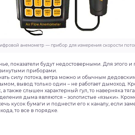
ифровой анемометр — прибор для измерения скорости пото
онье, показатели будут недостоверными. Для этого и
двинутыми приборами.
узнать силу потока, ветра можно и обычным дедовски
ом, вывод только один – не работает дымоход. Кро
, а также слышен характерный гул, то наверняка тяг
еления дыма являются – золотистые «языки». Кроме
ечь кусок бумаги и поднести его к каналу, если за
ода, то все в порядке.