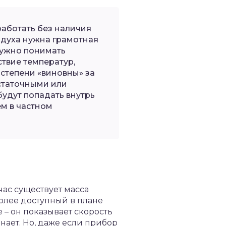
работать без наличия
здуха нужна грамотная
нужно понимать
ствие температур,
 степени «виновны» за
статочными или
будут попадать внутрь
м в частном
час существует масса
более доступный в плане
 – он показывает скорость
нает. Но, даже если прибор