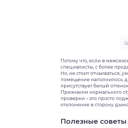
Ц
Потому что, если в межсез
специалисты, с более про
Но, не стоит отчаиваться, 
помещение наполнилось дым
присутствует белый оттенок
Признаком нормального отд
проверки – это просто подж
отклонение в сторону дымох
Полезные советы