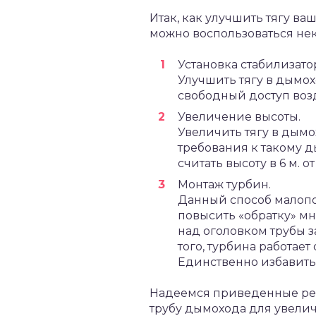
Итак, как улучшить тягу ва
можно воспользоваться нек
Установка стабилизато
Улучшить тягу в дымох
свободный доступ возд
Увеличение высоты.
Увеличить тягу в дым
требования к такому д
считать высоту в 6 м. 
Монтаж турбин.
Данный способ малопоп
повысить «обратку» мн
над оголовком трубы з
того, турбина работает
Единственно избавитьс
Надеемся приведенные реш
трубу дымохода для увели