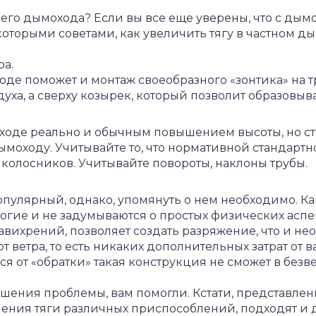
шего дымохода? Если вы все еще уверены, что с дымо
оторыми советами, как увеличить тягу в частном д
ра.
оде поможет и монтаж своеобразного «зонтика» на тр
уха, а сверху козырек, который позволит образовы
оходе реально и обычным повышением высоты, но ст
ымоходу. Учитывайте то, что нормативной стандарт
от колосников. Учитывайте повороты, наклоны трубы.
улярный, однако, упомянуть о нем необходимо. Как 
огие и не задумываются о простых физических аспек
авихрений, позволяет создать разряжение, что и не
 от ветра, то есть никаких дополнительных затрат от в
я от «обратки» такая конструкция не сможет в безв
ения проблемы, вам помогли. Кстати, представлен
чения тяги различных приспособлений, подходят и