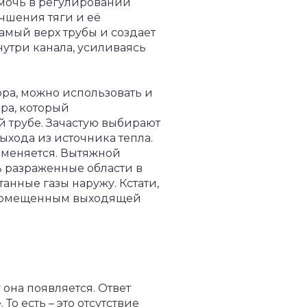
омочь в регулировании
чшения тяги и её
амый верх трубы и создает
утри канала, усиливаясь
ора, можно использовать и
ра, который
й трубе. Зачастую выбирают
ыхода из источника тепла.
 меняется. Вытяжной
ь разраженные области в
танные газы наружу. Кстати,
с помещенным выходящей
 она появляется. Ответ
То есть – это отсутствие