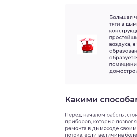
Большая ч
тяги в ды
конструкц
простейши
воздуха, а
образован
образуетс
помещения
домострои
Какими способа
Перед началом работы, стои
приборов, которые позволяе
ремонта в дымоходе своими
потока, если величина боле